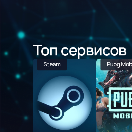
Топ сервисов
Steam
Pubg Mob