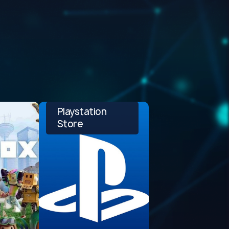
Playstation
Store