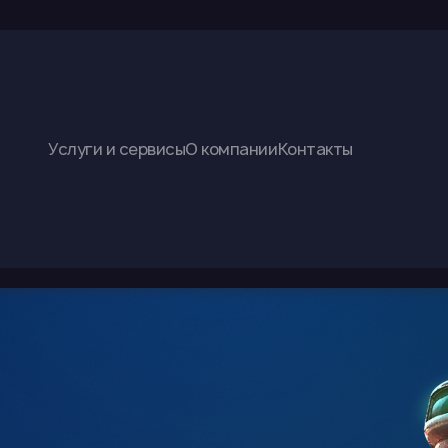
Услуги и сервисы
О компании
Контакты