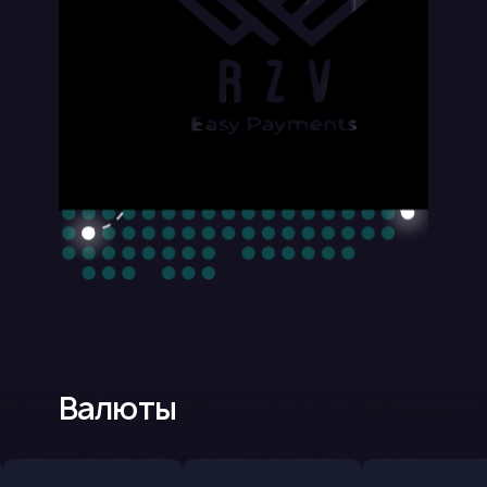
Playstation Store
UZmobile
App Store
WebMoney
Apex Legends
Ucom
Crunchyroll
WooPay
Arena Brekaout
Валюты
VivaCell
MasterCard