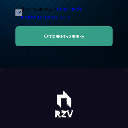
Call Of Duty Warzone
Я соглашаюсь с
политикой
Nar
конфиденциальности
Компаньон
Отправить заявку
Clash Of Clans
Megacom
Элсом
Clash Royale
O!