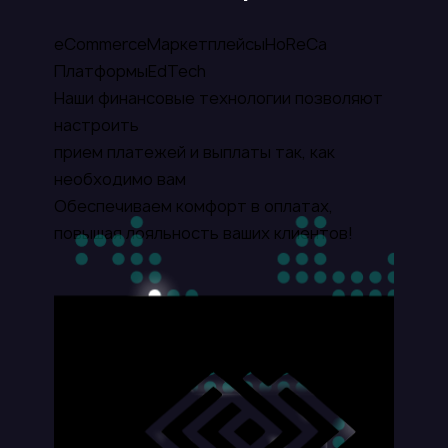
InnoPay
eCommerce
Маркетплейсы
HoReCa
Пополнение карт РФ
Платформы
EdTech
Free Fire
Наши финансовые технологии позволяют
настроить
Perfectum
прием платежей и выплаты так, как
Netflix
необходимо вам
QiwiWallet
Обеспечиваем комфорт в оплатах,
повышая лояльность ваших клиентов!
UZCARD
Roblox
Ucell
Amazon
WalletOne
HUMO